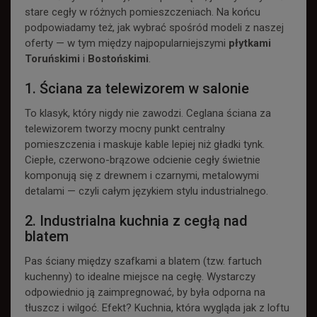
stare cegły w różnych pomieszczeniach. Na końcu
podpowiadamy też, jak wybrać spośród modeli z naszej
oferty — w tym między najpopularniejszymi
płytkami
Toruńskimi
i
Bostońskimi
.
1. Ściana za telewizorem w salonie
To klasyk, który nigdy nie zawodzi. Ceglana ściana za
telewizorem tworzy mocny punkt centralny
pomieszczenia i maskuje kable lepiej niż gładki tynk.
Ciepłe, czerwono-brązowe odcienie cegły świetnie
komponują się z drewnem i czarnymi, metalowymi
detalami — czyli całym językiem stylu industrialnego.
2. Industrialna kuchnia z cegłą nad
blatem
Pas ściany między szafkami a blatem (tzw. fartuch
kuchenny) to idealne miejsce na cegłę. Wystarczy
odpowiednio ją zaimpregnować, by była odporna na
tłuszcz i wilgoć. Efekt? Kuchnia, która wygląda jak z loftu