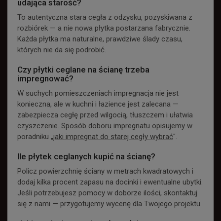
udająca starość?
To autentyczna stara cegła z odzysku, pozyskiwana z
rozbiórek — a nie nowa płytka postarzana fabrycznie.
Każda płytka ma naturalne, prawdziwe ślady czasu,
których nie da się podrobić.
Czy płytki ceglane na ścianę trzeba
impregnować?
W suchych pomieszczeniach impregnacja nie jest
konieczna, ale w kuchni i łazience jest zalecana —
zabezpiecza cegłę przed wilgocią, tłuszczem i ułatwia
czyszczenie. Sposób doboru impregnatu opisujemy w
poradniku „
jaki impregnat do starej cegły wybrać
".
Ile płytek ceglanych kupić na ścianę?
Policz powierzchnię ściany w metrach kwadratowych i
dodaj kilka procent zapasu na docinki i ewentualne ubytki.
Jeśli potrzebujesz pomocy w doborze ilości, skontaktuj
się z nami — przygotujemy wycenę dla Twojego projektu.