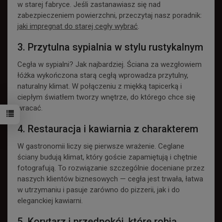
w starej fabryce. Jeśli zastanawiasz się nad
zabezpieczeniem powierzchni, przeczytaj nasz poradnik:
jaki impregnat do starej cegły wybrać
.
3. Przytulna sypialnia w stylu rustykalnym
Cegła w sypialni? Jak najbardziej. Ściana za wezgłowiem
łóżka wykończona starą cegłą wprowadza przytulny,
naturalny klimat. W połączeniu z miękką tapicerką i
ciepłym światłem tworzy wnętrze, do którego chce się
wracać.
4. Restauracja i kawiarnia z charakterem
W gastronomii liczy się pierwsze wrażenie. Ceglane
ściany budują klimat, który goście zapamiętują i chętnie
fotografują. To rozwiązanie szczególnie doceniane przez
naszych klientów biznesowych — cegła jest trwała, łatwa
w utrzymaniu i pasuje zarówno do pizzerii, jak i do
eleganckiej kawiarni.
5. Korytarz i przedpokój, które robią