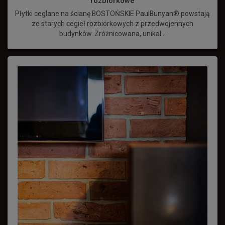
rozbiórkowe
Płytki ceglane na ścianę BOSTOŃSKIE PaulBunyan® powstają
ze starych cegieł rozbiórkowych z przedwojennych
budynków. Zróżnicowana, unikal...