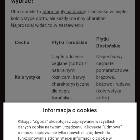
wybrać?
Oba modele to
stare cegły na ścianę
z odzysku w ciepłej
kolorystyce cotto, ale każdy ma inny charakter.
Najprościej widać to w zestawieniu:
Płytki
Cecha
Płytki Toruńskie
Bostońskie
Ciepłe odcienie
Ciepłe barwy
ceglane (cotto) z
ceglaste:
naturalnymi
pomarańczowe,
Kolorystyka
różnicami barwy,
brązowe,
charakterystyczne
beżowe i rudawe
dla cegły
(kolorystyka
toruńskiej
cotto)
Regularny
Informacja o cookies
kształt,
Klikając “Zgoda” akceptujesz zapisywanie wszystkich
delikatnie
danych cookie na twoim urządzeniu. Kliknięcie “Odmowa”
Ręcznie
zaokrąglone
oznacza zapisywanie tylko danych niezbędnych do
oczyszczone lico
krawędzie,
funkcjonowania strony. Więcej informacji o cookie w