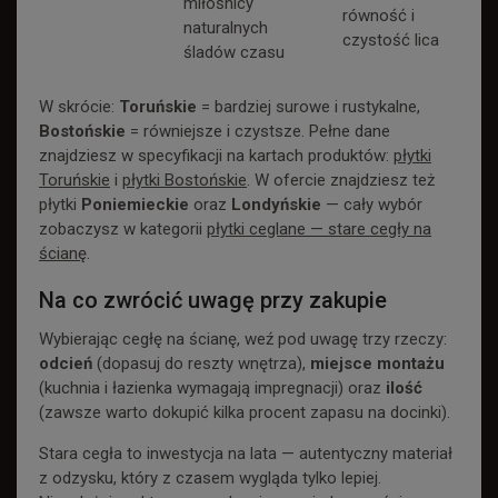
miłośnicy
równość i
naturalnych
czystość lica
śladów czasu
W skrócie:
Toruńskie
= bardziej surowe i rustykalne,
Bostońskie
= równiejsze i czystsze. Pełne dane
znajdziesz w specyfikacji na kartach produktów:
płytki
Toruńskie
i
płytki Bostońskie
. W ofercie znajdziesz też
płytki
Poniemieckie
oraz
Londyńskie
— cały wybór
zobaczysz w kategorii
płytki ceglane — stare cegły na
ścianę
.
Na co zwrócić uwagę przy zakupie
Wybierając cegłę na ścianę, weź pod uwagę trzy rzeczy:
odcień
(dopasuj do reszty wnętrza),
miejsce montażu
(kuchnia i łazienka wymagają impregnacji) oraz
ilość
(zawsze warto dokupić kilka procent zapasu na docinki).
Stara cegła to inwestycja na lata — autentyczny materiał
z odzysku, który z czasem wygląda tylko lepiej.