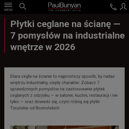
MENU
Płytki ceglane na ścianę —
7 pomysłów na industrialne
wnętrze w 2026
Stara cegła na ścianie to najprostszy sposób, by nadać
wnętrzu industrialny, ciepły charakter. Zobacz 7
sprawdzonych pomysłów na zastosowanie płytek
ceglanych z odzysku — w salonie, kuchni, restauracji i nie
tylko — oraz dowiedz się, czym różnią się płytki
Toruńskie od Bostońskich.