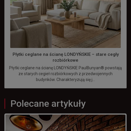
Płytki ceglane na ścianę LONDYŃSKIE – stare cegły
rozbiórkowe
Płytki ceglane na ścianę LONDYŃSKIE PaulBunyan® powstają
ze starych cegieł rozbiórkowych z przedwojennych
budynków. Charakteryzują się j...
Polecane artykuły