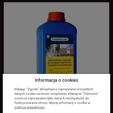
Informacja o cookies
Klikając “Zgoda” akceptujesz zapisywanie wszystkich
danych cookie na twoim urządzeniu. Kliknięcie “Odmowa”
oznacza zapisywanie tylko danych niezbędnych do
funkcjonowania strony. Więcej informacji o cookie w
polityce prywatności
.
Impregnat do elewacji i dachów ImperGuard