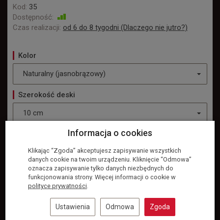
Kod:
35
Dostępność:
Jest
Czas realizacji:
od 6 do 8 tygodni (Dlaczego nie jutro?)
Kolor
Naturalny (jasnobrązowy)
Szerokość deski
10 cm
Informacja o cookies
Orientacja
Klikając “Zgoda” akceptujesz zapisywanie wszystkich
Pionowa
danych cookie na twoim urządzeniu. Kliknięcie “Odmowa”
oznacza zapisywanie tylko danych niezbędnych do
funkcjonowania strony. Więcej informacji o cookie w
Zapytaj o produkt
polityce prywatności
.
2,59 zł
/ cm
Ustawienia
Odmowa
Zgoda