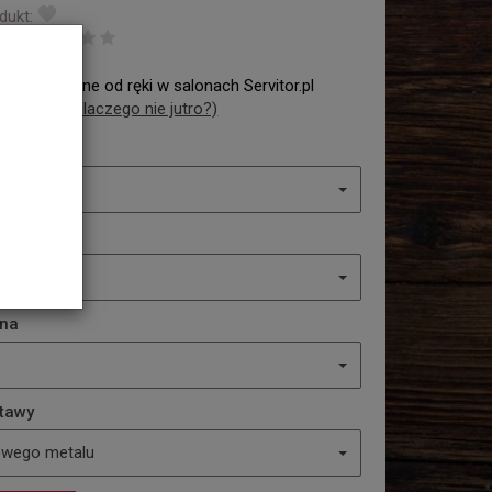
dukt:
ę:
Dostępne od ręki w salonach Servitor.pl
i:
od ręki (Dlaczego nie jutro?)
cm
wna
stawy
owego metalu