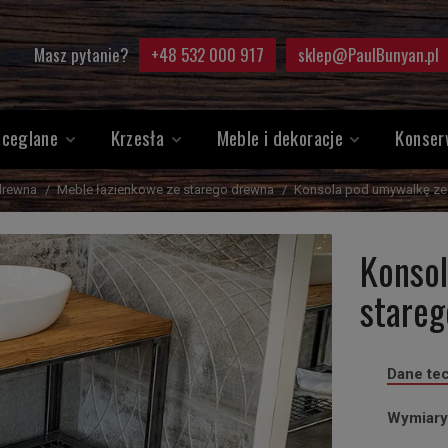
Masz pytanie?
+48 532 000 917
sklep@PaulBunyan.pl
 ceglane
Krzesła
Meble i dekoracje
Konser
drewna
Meble łazienkowe ze starego drewna
Konsola pod umywalkę ze 
Konso
stareg
Dane te
Wymiary