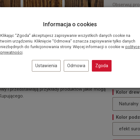
Obserwuj pro
Dodaj recenzj
Kod:
182
Informacja o cookies
Dostępność:
Czas realizacj
Klikając “Zgoda” akceptujesz zapisywanie wszystkich danych cookie na
twoim urządzeniu. Kliknięcie “Odmowa” oznacza zapisywanie tylko danych
Rozmiar
niezbędnych do funkcjonowania strony. Więcej informacji o cookie w
polityce
prywatności
.
120 x 50 
Ustawienia
Odmowa
Zgoda
Wysokość
nacznie odbiegać od prezentowanego na zdjęciach,
73 cm
e naturalne materiały i ręczne techniki
owy i przedstawiają przykłady produktów jakie mogą
Kolor dre
Kupującego.
Naturalny
Kolor pod
efekt sur