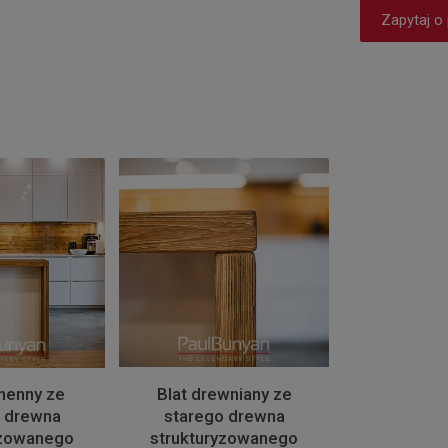
Zapytaj o
henny ze
Blat drewniany ze
 drewna
starego drewna
yzowanego
strukturyzowanego