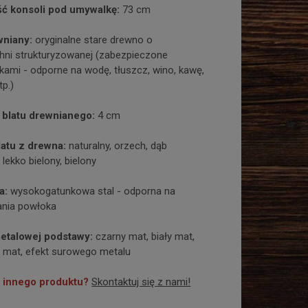
ć konsoli pod umywalkę:
73 cm
wniany:
oryginalne stare drewno o
hni strukturyzowanej (zabezpieczone
kami - odporne na wodę, tłuszcz, wino, kawę,
tp.)
blatu drewnianego:
4 cm
latu z drewna:
naturalny, orzech, dąb
 lekko bielony, bielony
a:
wysokogatunkowa stal - odporna na
nia powłoka
etalowej podstawy:
czarny mat, biały mat,
y mat, efekt surowego metalu
 innego produktu?
Skontaktuj się z nami!