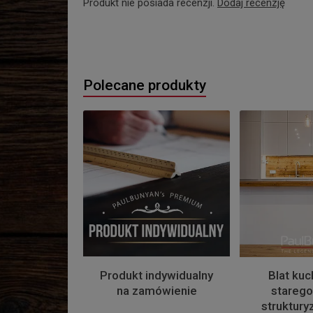
Produkt nie posiada recenzji.
Dodaj recenzję
Polecane produkty
Produkt indywidualny
Blat kuc
na zamówienie
starego
struktur