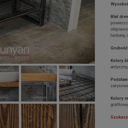
Wysokoś
Blat dre
powierzc
olejowos
herbatę, i
Grubość
Kolory b
antyczny,
Podstaw
zarysowa
Kolory m
grafitow
Szukasz