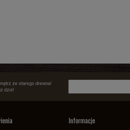
wnętrz ze starego drewna!
uż dziś!
ienia
Informacje