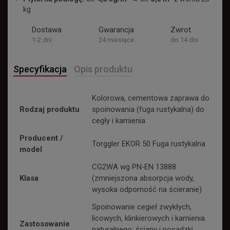
kg
Dostawa
Gwarancja
Zwrot
1-2 dni
24 miesiące
do 14 dni
Specyfikacja
Opis produktu
Kolorowa, cementowa zaprawa do
Rodzaj produktu
spoinowania (fuga rustykalna) do
cegły i kamienia
Producent /
Torggler EKOR 50 Fuga rustykalna
model
CG2WA wg PN‑EN 13888
Klasa
(zmniejszona absorpcja wody,
wysoka odporność na ścieranie)
Spoinowanie cegieł zwykłych,
licowych, klinkierowych i kamienia
Zastosowanie
naturalnego; ściany i posadzki,