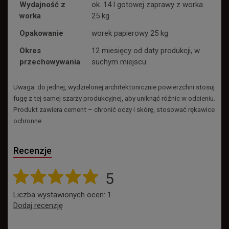
Wydajność z
ok. 14 l gotowej zaprawy z worka
worka
25 kg
Opakowanie
worek papierowy 25 kg
Okres
12 miesięcy od daty produkcji, w
przechowywania
suchym miejscu
Uwaga: do jednej, wydzielonej architektonicznie powierzchni stosuj
fugę z tej samej szarży produkcyjnej, aby uniknąć różnic w odcieniu.
Produkt zawiera cement – chronić oczy i skórę, stosować rękawice
ochronne.
Recenzje
5
Liczba wystawionych ocen: 1
Dodaj recenzję