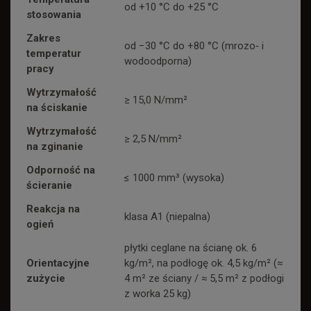
od +10 °C do +25 °C
stosowania
Zakres
od −30 °C do +80 °C (mrozo‑ i
temperatur
wodoodporna)
pracy
Wytrzymałość
≥ 15,0 N/mm²
na ściskanie
Wytrzymałość
≥ 2,5 N/mm²
na zginanie
Odporność na
≤ 1000 mm³ (wysoka)
ścieranie
Reakcja na
klasa A1 (niepalna)
ogień
płytki ceglane na ścianę ok. 6
Orientacyjne
kg/m², na podłogę ok. 4,5 kg/m² (≈
zużycie
4 m² ze ściany / ≈ 5,5 m² z podłogi
z worka 25 kg)