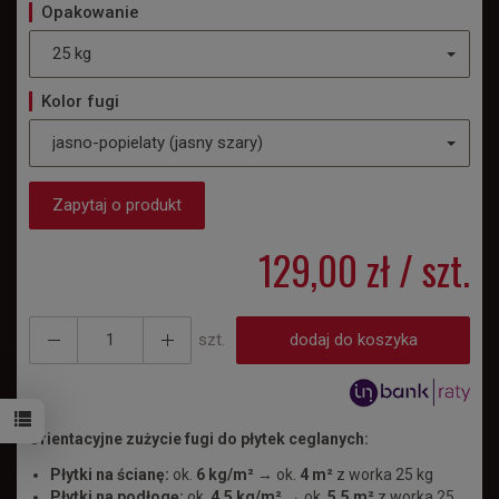
Opakowanie
25 kg
Kolor fugi
jasno-popielaty (jasny szary)
Zapytaj o produkt
129,00 zł
/ szt.
szt.
dodaj do koszyka
Orientacyjne zużycie fugi do płytek ceglanych:
Płytki na ścianę:
ok.
6 kg/m²
→ ok.
4 m²
z worka 25 kg
Płytki na podłogę:
ok.
4,5 kg/m²
→ ok.
5,5 m²
z worka 25