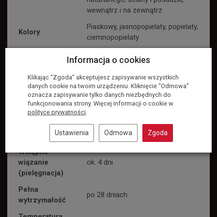
wewnątrz i na zewnątrz
Piaskowy, jasnopopielaty, popielaty,
Kolory
ciemnopopielaty
Szerokość
od 5 do 20 mm (0,5–2,0 cm)
Informacja o cookies
spoiny
Klikając “Zgoda” akceptujesz zapisywanie wszystkich
Uziarnienie
do 1,2 mm
danych cookie na twoim urządzeniu. Kliknięcie “Odmowa”
oznacza zapisywanie tylko danych niezbędnych do
Proporcja
ok. 2,5–3,2 l wody na 25 kg (≈ 10–
funkcjonowania strony. Więcej informacji o cookie w
mieszania
13% wagowo)
polityce prywatności
.
Czas pracy
ok. 2 godziny
Ustawienia
Odmowa
Zgoda
zaprawy
Wstępne
wiązanie
ok. 4 dni
(pielęgnacja)
Pełna
po 28 dniach
wytrzymałość
Temperatura