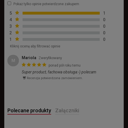
Pokaż tylko opinie potwierdzone zakupem
5
1
4
0
3
0
2
0
1
0
Kliknij ocenę aby filtrować opinie
Mariola
Zweryfikowany
M
ponad pół roku temu
Super product, fachowa obsługa:-) polecam
Recenzja potwierdzona zamówieniem.
Polecane produkty
Załączniki