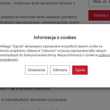
Mały, ok. 
drewna — kolorowe deski akcentowe (drewno z
Zapytaj o
 — pojedyncze kolorowe deski wplatane pomiędzy
aturalnych (jasnobrązowe, ciemnobrązowe, szare)
e sosna i jodła) z rozbiórek —
rsze
Informacja o cookies
Klikając “Zgoda” akceptujesz zapisywanie wszystkich danych cookie na
eski, zielony, żółty
twoim urządzeniu. Kliknięcie “Odmowa” oznacza zapisywanie tylko danych
niezbędnych do funkcjonowania strony. Więcej informacji o cookie w
polityce
owoskiem z pigmentem; kolor intensywny, ale
prywatności
.
ojenie, faktura i patyna drewna
Ustawienia
Odmowa
Zgoda
i ścienne — licuje z nimi równo)
100 × 13,4 cm
pust) — jak w deskach ściennych
w indywidualnych wymiarach pod projekt