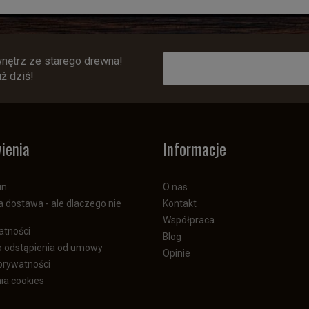
wnętrz ze starego drewna!
uż dziś!
ienia
Informacje
in
O nas
dostawa - ale dlaczego nie
Kontakt
Współpraca
atności
Blog
 odstąpienia od umowy
Opinie
 prywatności
ia cookies