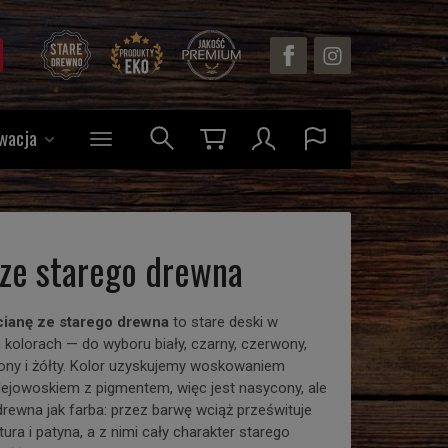
wacja
ze starego drewna
cianę ze starego drewna
to stare deski w
 kolorach — do wyboru biały, czarny, czerwony,
elony i żółty. Kolor uzyskujemy woskowaniem
lejowoskiem z pigmentem, więc jest nasycony, ale
drewna jak farba: przez barwę wciąż prześwituje
ktura i patyna, a z nimi cały charakter starego