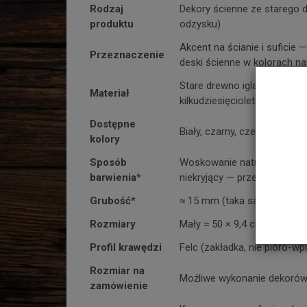
Rodzaj
Dekory ścienne ze starego 
produktu
odzysku)
Akcent na ścianie i suficie
Przeznaczenie
deski ścienne w kolorach n
Stare drewno iglaste (główni
Materiał
kilkudziesięcioletnie lub sta
Dostępne
Biały, czarny, czerwony, niebi
kolory
Sposób
Woskowanie naturalnym olej
barwienia*
niekryjący — prześwituje usł
Grubość*
≈ 15 mm (taka sama jak desk
Rozmiary
Mały ≈ 50 × 9,4 cm; duży ≈ 
Profil krawędzi
Felc (zakładka, nie pióro-w
Rozmiar na
Możliwe wykonanie dekorów 
zamówienie