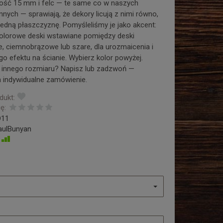
ość 15 mm i felc — te same co w naszych
nych — sprawiają, że dekory licują z nimi równo,
jedną płaszczyznę. Pomyśleliśmy je jako akcent:
olorowe deski wstawiane pomiędzy deski
, ciemnobrązowe lub szare, dla urozmaicenia i
go efektu na ścianie. Wybierz kolor powyżej.
 innego rozmiaru? Napisz lub zadzwoń —
indywidualne zamówienie.
dukt:
ę:
D11
aulBunyan
Jest