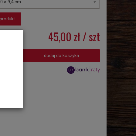
50 × 9,4 cm
 produkt
45,00 zł
/ szt
szt
dodaj do koszyka