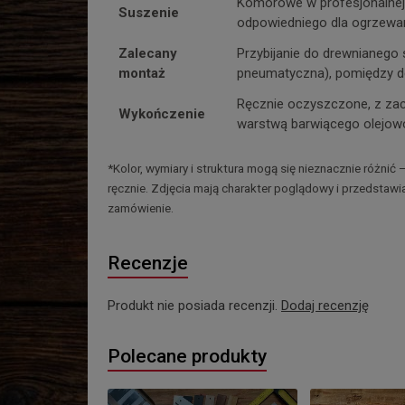
Komorowe w profesjonalnej 
Suszenie
odpowiedniego dla ogrzewa
Zalecany
Przybijanie do drewnianego s
montaż
pneumatyczna), pomiędzy d
Ręcznie oczyszczone, z zac
Wykończenie
warstwą barwiącego olejow
*Kolor, wymiary i struktura mogą się nieznacznie różnić 
ręcznie. Zdjęcia mają charakter poglądowy i przedstaw
zamówienie.
Recenzje
Produkt nie posiada recenzji.
Dodaj recenzję
Polecane produkty