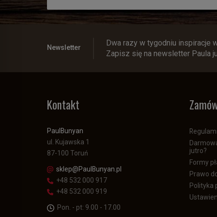
Dwa razy w tygodniu inspiracje 
Newsletter
Zapisz się na newsletter Paula j
Kontakt
Zamów
PaulBunyan
Regulam
ul. Kujawska 1
Darmowa 
jutro?
87-100 Toruń
Formy pł
sklep@PaulBunyan.pl
Prawo do
+48 532 000 917
Polityka
+48 532 000 919
Ustawien
Pon. - pt: 9.00 - 17.00