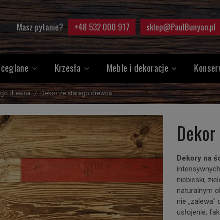
Masz pytanie?
+48 532 000 917
sklep@PaulBunyan.pl
 ceglane
Krzesła
Meble i dekoracje
Konser
rego drewna
Dekor ze starego drewna
Dekor 
Dekory na ś
intensywnych
niebieski, zi
naturalnym o
nie „zalewa" 
usłojenie, fa