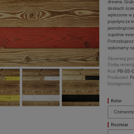
drewna. Grub
deskach ścien
wplecione w 
pojedyncze k
jasnobrązowe
zupełnie inne
Potrzebujesz
wykonamy na 
Obserwuj pro
Dodaj recenzj
Kod:
PB-DS-
Producent:
P
Dostępność:
Kolor
Czerwony
Rozmiar