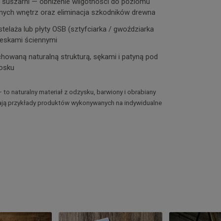
suszarni — obniżenie wilgotności do poziomu
nych wnętrz oraz eliminacja szkodników drewna
telaża lub płyty OSB (sztyfciarka / gwoździarka
eskami ściennymi
howaną naturalną strukturą, sękami i patyną pod
osku
— to naturalny materiał z odzysku, barwiony i obrabiany
iają przykłady produktów wykonywanych na indywidualne